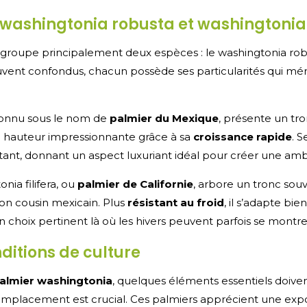
 washingtonia robusta et washingtonia f
groupe principalement deux espèces : le washingtonia rob
 souvent confondus, chacun possède ses particularités qui mér
connu sous le nom de
palmier du Mexique
, présente un tr
 hauteur impressionnante grâce à sa
croissance rapide
. S
atant, donnant un aspect luxuriant idéal pour créer une amb
nia filifera, ou
palmier de Californie
, arbore un tronc sou
on cousin mexicain. Plus
résistant au froid
, il s’adapte bi
ui un choix pertinent là où les hivers peuvent parfois se montr
ditions de culture
almier washingtonia
, quelques éléments essentiels doive
’emplacement est crucial. Ces palmiers apprécient une expos