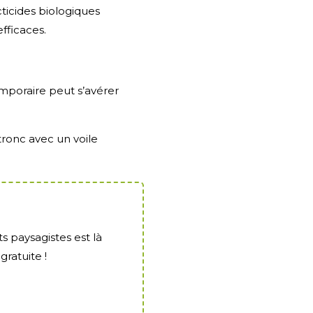
cticides biologiques
fficaces.
emporaire peut s’avérer
tronc avec un voile
s paysagistes est là
ratuite !