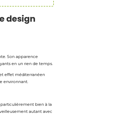
le design
ente. Son apparence
yants en un rien de temps.
cet effet méditerranéen
ce environnant.
particulièrement bien à la
rveilleusement autant avec