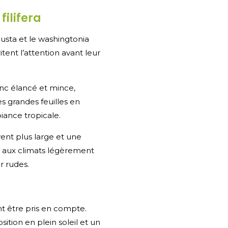
ilifera
usta et le washingtonia
itent l’attention avant leur
onc élancé et mince,
es grandes feuilles en
iance tropicale.
vent plus large et une
en aux climats légèrement
er rudes.
nt être pris en compte.
ition en plein soleil et un