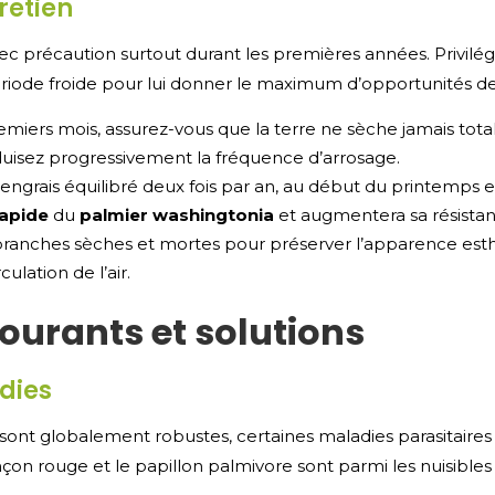
tretien
 avec précaution surtout durant les premières années. Privilé
ériode froide pour lui donner le maximum d’opportunités d
emiers mois, assurez-vous que la terre ne sèche jamais tot
uisez progressivement la fréquence d’arrosage.
 engrais équilibré deux fois par an, au début du printemps et 
rapide
du
palmier washingtonia
et augmentera sa résistan
branches sèches et mortes pour préserver l’apparence esth
lation de l’air.
ourants et solutions
dies
sont globalement robustes, certaines maladies parasitaires
n rouge et le papillon palmivore sont parmi les nuisible